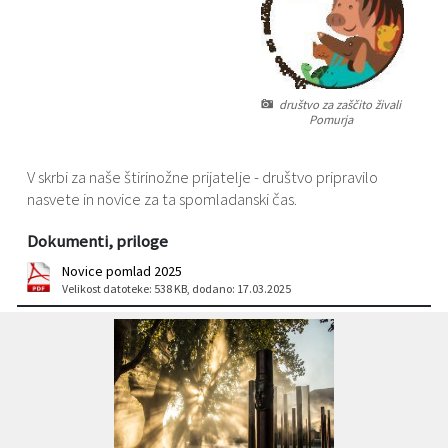
Varstvo osebnih podatkov
Občinski časopis "Mali Rijtar"
Druge koristne povezave
Informacije javnega značaja
Občinski predpisi
društvo za zaščito živali
Pomurja
Galerija slik
V skrbi za naše štirinožne prijatelje - društvo pripravilo
Prostorski akti
nasvete in novice za ta spomladanski čas.
Projekti občine
Dokumenti, priloge
Novice pomlad 2025
Velikost datoteke: 538 KB
, dodano: 17.03.2025