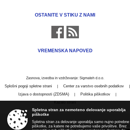
OSTANITE V STIKU Z NAMI
VREMENSKA NAPOVED
Zasnova, izvedba in vzdrževanje: Sigmateh d.o.o.
Splošni pogoji spletne strani
Center za varstvo osebnih podatkov
|
|
Izjava o dostopnosti (ZDSMA)
Politika piškotkov
|
|
Kazalo strani
Spletna stran za nemoteno delovanje uporablja
piškotke
Spletna stran za delovanje uporablja samo nujno potrebne
piškotke, za katere ne potrebujemo vaše privolitve. Brez