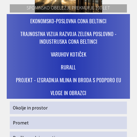
SPOMINSKO OBELEŽJE PREKMURJE 100 LET
EKONOMSKO-POSLOVNA CONA BELTINCI
TRAJNOSTNA VIZIJA RAZVOJA ZELENA POSLOVNO -
INDUSTRIJSKA CONA BELTINCI
VARUHOV KOTIČEK
RURALL
PROJEKT - IZGRADNJA MLINA IN BRODA S PODPORO EU
VLOGE IN OBRAZCI
Okolje in prostor
Promet