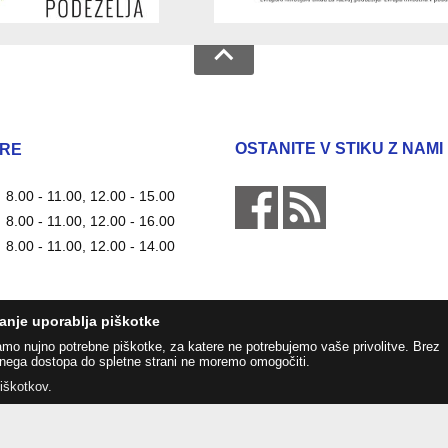
OSTANITE V STIKU Z NAMI
RE
8.00 - 11.00, 12.00 - 15.00
8.00 - 11.00, 12.00 - 16.00
8.00 - 11.00, 12.00 - 14.00
anje uporablja piškotke
amo nujno potrebne piškotke, za katere ne potrebujemo vaše privolitve. Brez
nega dostopa do spletne strani ne moremo omogočiti.
piškotkov
.
Zasnova, izvedba in vzdrževanje: Sigmateh d.o.o.