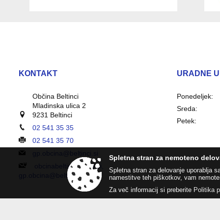
KONTAKT
URADNE U
Občina Beltinci
Ponedeljek:
Mladinska ulica 2
Sreda:
9231 Beltinci
Petek:
02 541 35 35
02 541 35 70
gp.obcina@beltinci.si
Spletna stran za nemoteno delov
obcinabeltinci@vep.si,
Spletna stran za delovanje uporablja s
gp.obcina@beltinci.si
namestitve teh piškotkov, vam nemote
Za več informacij si preberite
Politika 