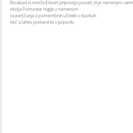
Ekosklad in mreža Ensvet pripravlja posvet, ki je namenjen vs
okolja Pomurske regije z namenom
Varstvo osebnih podatkov
Občinski časopis "Mali Rijtar"
Druge koristne povezave
ozaveščanja o pomembnih učinkih v stavbah.
Več si lahko preberete v priponki.
Informacije javnega značaja
Občinski predpisi
Galerija slik
Prostorski akti
Projekti občine