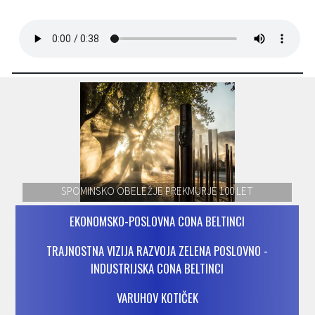
SPOMINSKO OBELEŽJE PREKMURJE 100 LET
EKONOMSKO-POSLOVNA CONA BELTINCI
TRAJNOSTNA VIZIJA RAZVOJA ZELENA POSLOVNO -
INDUSTRIJSKA CONA BELTINCI
VARUHOV KOTIČEK