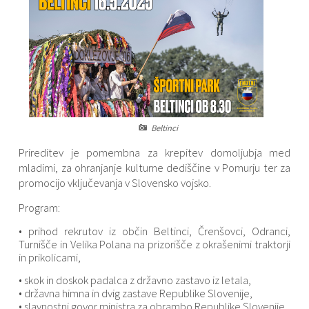
Varstvo osebnih podatkov
Občinski časopis "Mali Rijtar"
Druge koristne povezave
Informacije javnega značaja
Občinski predpisi
Galerija slik
Prostorski akti
Beltinci
Prireditev je pomembna za krepitev domoljubja med
Projekti občine
mladimi, za ohranjanje kulturne dediščine v Pomurju ter za
promocijo vključevanja v Slovensko vojsko.
Program:
• prihod rekrutov iz občin Beltinci, Črenšovci, Odranci,
Turnišče in Velika Polana na prizorišče z okrašenimi traktorji
in prikolicami,
• skok in doskok padalca z državno zastavo iz letala,
• državna himna in dvig zastave Republike Slovenije,
• slavnostni govor ministra za obrambo Republike Slovenije,