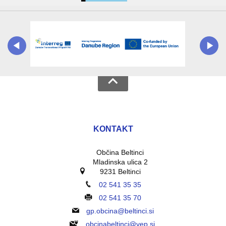
KONTAKT
Občina Beltinci
Mladinska ulica 2
9231 Beltinci
02 541 35 35
02 541 35 70
gp.obcina@beltinci.si
obcinabeltinci@vep.si,