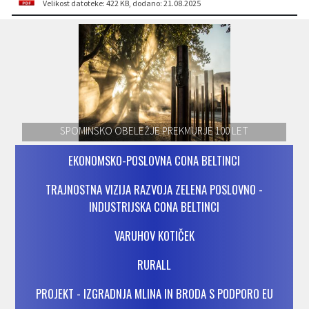
Velikost datoteke: 422 KB
, dodano: 21.08.2025
SPOMINSKO OBELEŽJE PREKMURJE 100 LET
EKONOMSKO-POSLOVNA CONA BELTINCI
TRAJNOSTNA VIZIJA RAZVOJA ZELENA POSLOVNO -
INDUSTRIJSKA CONA BELTINCI
VARUHOV KOTIČEK
RURALL
PROJEKT - IZGRADNJA MLINA IN BRODA S PODPORO EU