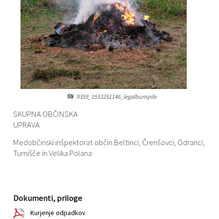
Varstvo osebnih podatkov
Občinski časopis "Mali Rijtar"
Druge koristne povezave
Informacije javnega značaja
Občinski predpisi
Galerija slik
Prostorski akti
9359_1553251146_legalburnpile
Projekti občine
SKUPNA OBČINSKA
UPRAVA
Medobčinski inšpektorat občin Beltinci, Črenšovci, Odranci,
Turnišče in Velika Polana
Dokumenti, priloge
Kurjenje odpadkov