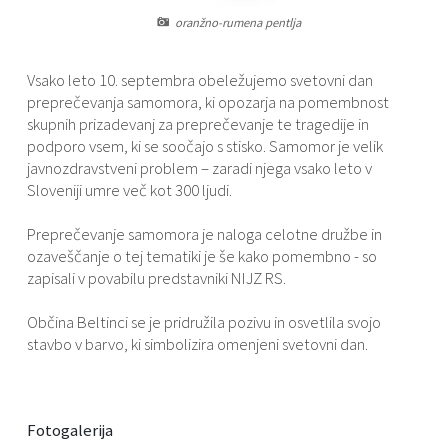
oranžno-rumena pentlja
Vsako leto 10. septembra obeležujemo svetovni dan
preprečevanja samomora, ki opozarja na pomembnost
skupnih prizadevanj za preprečevanje te tragedije in
podporo vsem, ki se soočajo s stisko. Samomor je velik
javnozdravstveni problem – zaradi njega vsako leto v
Sloveniji umre več kot 300 ljudi.
Preprečevanje samomora je naloga celotne družbe in
ozaveščanje o tej tematiki je še kako pomembno - so
zapisali v povabilu predstavniki NIJZ RS.
Občina Beltinci se je pridružila pozivu in osvetlila svojo
stavbo v barvo, ki simbolizira omenjeni svetovni dan.
Fotogalerija