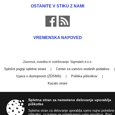
OSTANITE V STIKU Z NAMI
VREMENSKA NAPOVED
Zasnova, izvedba in vzdrževanje: Sigmateh d.o.o.
Splošni pogoji spletne strani
Center za varstvo osebnih podatkov
|
|
Izjava o dostopnosti (ZDSMA)
Politika piškotkov
|
|
Kazalo strani
Spletna stran za nemoteno delovanje uporablja
piškotke
Spletna stran za delovanje uporablja samo nujno potrebne
piškotke, za katere ne potrebujemo vaše privolitve. Brez