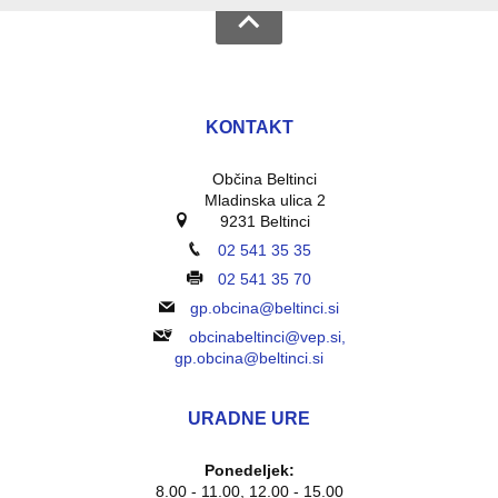
KONTAKT
Občina Beltinci
Mladinska ulica 2
9231 Beltinci
02 541 35 35
02 541 35 70
gp.obcina@beltinci.si
obcinabeltinci@vep.si,
gp.obcina@beltinci.si
URADNE URE
Ponedeljek:
8.00 - 11.00, 12.00 - 15.00