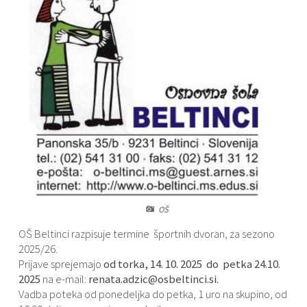
Varstvo osebnih podatkov
Občinski časopis "Mali Rijtar"
Druge koristne povezave
Informacije javnega značaja
Občinski predpisi
Galerija slik
Prostorski akti
Projekti občine
OŠ
OŠ Beltinci razpisuje termine športnih dvoran, za sezono
2025/26.
Prijave sprejemajo
od torka, 14. 10. 2025 do petka 24.10.
2025
na e-mail:
renata.adzic@osbeltinci.si.
Vadba poteka od ponedeljka do petka, 1 uro na skupino, od