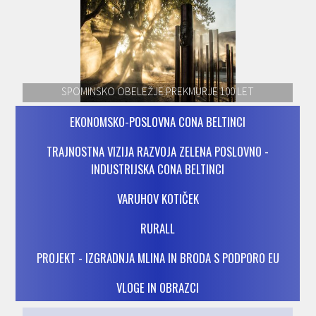
SPOMINSKO OBELEŽJE PREKMURJE 100 LET
EKONOMSKO-POSLOVNA CONA BELTINCI
TRAJNOSTNA VIZIJA RAZVOJA ZELENA POSLOVNO -
INDUSTRIJSKA CONA BELTINCI
VARUHOV KOTIČEK
RURALL
PROJEKT - IZGRADNJA MLINA IN BRODA S PODPORO EU
VLOGE IN OBRAZCI