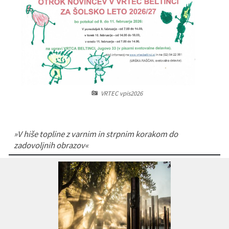
Varstvo osebnih podatkov
Občinski časopis "Mali Rijtar"
Druge koristne povezave
Informacije javnega značaja
Občinski predpisi
Galerija slik
Prostorski akti
VRTEC vpis2026
Projekti občine
»V hiše topline z varnim in strpnim korakom do
zadovoljnih obrazov«