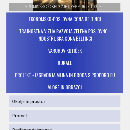
SPOMINSKO OBELEŽJE PREKMURJE 100 LET
EKONOMSKO-POSLOVNA CONA BELTINCI
TRAJNOSTNA VIZIJA RAZVOJA ZELENA POSLOVNO -
INDUSTRIJSKA CONA BELTINCI
VARUHOV KOTIČEK
RURALL
PROJEKT - IZGRADNJA MLINA IN BRODA S PODPORO EU
VLOGE IN OBRAZCI
Okolje in prostor
Promet
Družbene dejavnosti