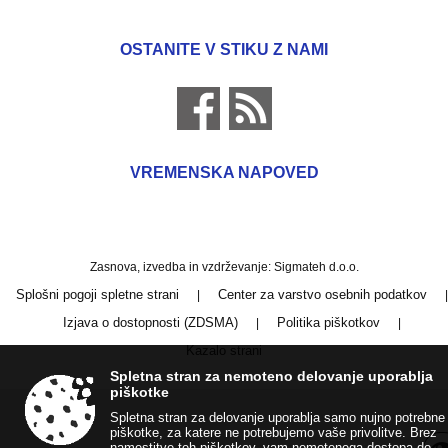
OSTANITE V STIKU Z NAMI
VREMENSKA NAPOVED
Zasnova, izvedba in vzdrževanje: Sigmateh d.o.o.
Splošni pogoji spletne strani
Center za varstvo osebnih podatkov
|
|
Izjava o dostopnosti (ZDSMA)
Politika piškotkov
|
|
Kazalo strani
Spletna stran za nemoteno delovanje uporablja
piškotke
Spletna stran za delovanje uporablja samo nujno potrebne
piškotke, za katere ne potrebujemo vaše privolitve. Brez
namestitve teh piškotkov, vam nemotenega dostopa do