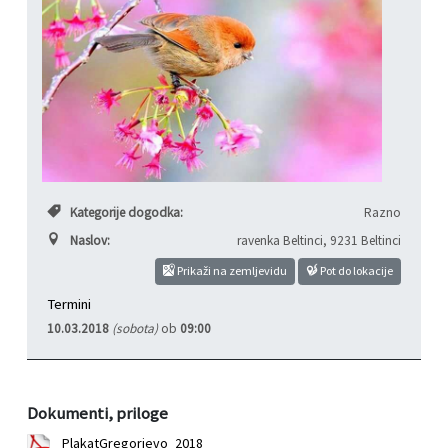
Varstvo osebnih podatkov
Občinski časopis "Mali Rijtar"
Druge koristne povezave
Informacije javnega značaja
Občinski predpisi
Galerija slik
Prostorski akti
Kategorije dogodka:
Razno
Projekti občine
Naslov:
ravenka Beltinci
,
9231 Beltinci
Prikaži na zemljevidu
Pot do lokacije
Termini
10.03.2018
(sobota)
ob
09:00
Dokumenti, priloge
PlakatGregorjevo_2018