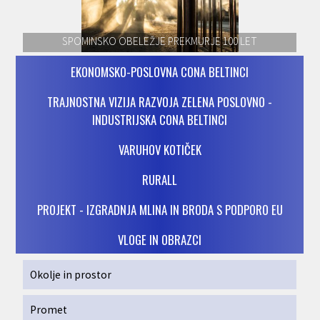
SPOMINSKO OBELEŽJE PREKMURJE 100 LET
EKONOMSKO-POSLOVNA CONA BELTINCI
TRAJNOSTNA VIZIJA RAZVOJA ZELENA POSLOVNO -
INDUSTRIJSKA CONA BELTINCI
VARUHOV KOTIČEK
RURALL
PROJEKT - IZGRADNJA MLINA IN BRODA S PODPORO EU
VLOGE IN OBRAZCI
Okolje in prostor
Promet