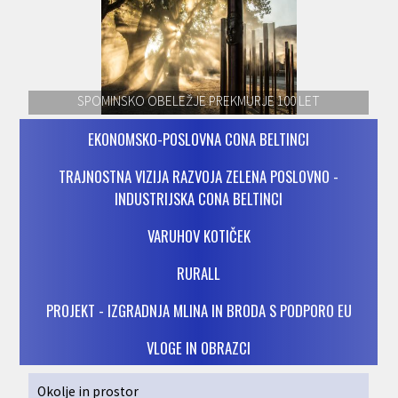
SPOMINSKO OBELEŽJE PREKMURJE 100 LET
EKONOMSKO-POSLOVNA CONA BELTINCI
TRAJNOSTNA VIZIJA RAZVOJA ZELENA POSLOVNO -
INDUSTRIJSKA CONA BELTINCI
VARUHOV KOTIČEK
RURALL
PROJEKT - IZGRADNJA MLINA IN BRODA S PODPORO EU
VLOGE IN OBRAZCI
Okolje in prostor