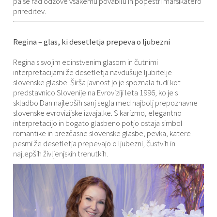
pa se rad odzove vsakemu povabilu in popestri marsikatero
prireditev.
Regina – glas, ki desetletja prepeva o ljubezni
Regina s svojim edinstvenim glasom in čutnimi
interpretacijami že desetletja navdušuje ljubitelje
slovenske glasbe. Širša javnost jo je spoznala tudi kot
predstavnico Slovenije na Evroviziji leta 1996, ko je s
skladbo Dan najlepših sanj segla med najbolj prepoznavne
slovenske evrovizijske izvajalke. S karizmo, elegantno
interpretacijo in bogato glasbeno potjo ostaja simbol
romantike in brezčasne slovenske glasbe, pevka, katere
pesmi že desetletja prepevajo o ljubezni, čustvih in
najlepših življenjskih trenutkih.