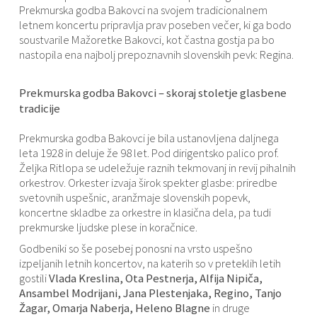
Prekmurska godba Bakovci na svojem tradicionalnem
letnem koncertu pripravlja prav poseben večer, ki ga bodo
soustvarile Mažoretke Bakovci, kot častna gostja pa bo
nastopila ena najbolj prepoznavnih slovenskih pevk: Regina.
Prekmurska godba Bakovci – skoraj stoletje glasbene
tradicije
Prekmurska godba Bakovci je bila ustanovljena daljnega
leta 1928 in deluje že 98 let. Pod dirigentsko palico prof.
Željka Ritlopa se udeležuje raznih tekmovanj in revij pihalnih
orkestrov. Orkester izvaja širok spekter glasbe: priredbe
svetovnih uspešnic, aranžmaje slovenskih popevk,
koncertne skladbe za orkestre in klasična dela, pa tudi
prekmurske ljudske plese in koračnice.
Godbeniki so še posebej ponosni na vrsto uspešno
izpeljanih letnih koncertov, na katerih so v preteklih letih
gostili
Vlada Kreslina, Ota Pestnerja, Alfija Nipiča,
Ansambel Modrijani, Jana Plestenjaka, Regino, Tanjo
Žagar, Omarja Naberja, Heleno Blagne
in druge