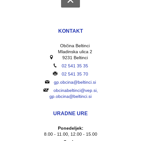
KONTAKT
Občina Beltinci
Mladinska ulica 2
9231 Beltinci
02 541 35 35
02 541 35 70
gp.obcina@beltinci.si
obcinabeltinci@vep.si,
gp.obcina@beltinci.si
URADNE URE
Ponedeljek:
8.00 - 11.00, 12.00 - 15.00