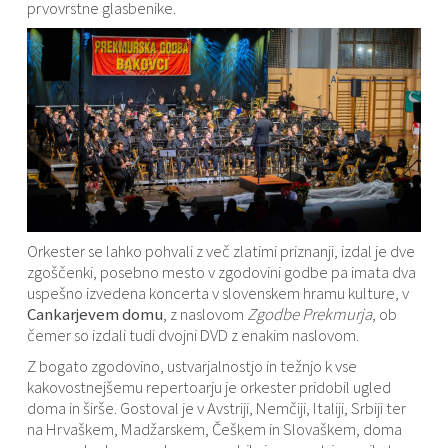
prvovrstne glasbenike.
Orkester se lahko pohvali z več zlatimi priznanji, izdal je dve
zgoščenki, posebno mesto v zgodovini godbe pa imata dva
uspešno izvedena koncerta v slovenskem hramu kulture, v
Cankarjevem domu
, z naslovom
Zgodbe Prekmurja
, ob
čemer so izdali tudi dvojni DVD z enakim naslovom.
Z bogato zgodovino, ustvarjalnostjo in težnjo k vse
kakovostnejšemu repertoarju je orkester pridobil ugled
doma in širše. Gostoval je v Avstriji, Nemčiji, Italiji, Srbiji ter
na Hrvaškem, Madžarskem, Češkem in Slovaškem, doma