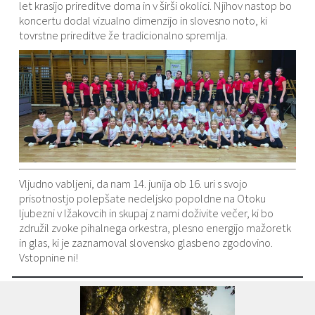
let krasijo prireditve doma in v širši okolici. Njihov nastop bo
koncertu dodal vizualno dimenzijo in slovesno noto, ki
tovrstne prireditve že tradicionalno spremlja.
Vljudno vabljeni, da nam 14. junija ob 16. uri s svojo
prisotnostjo polepšate nedeljsko popoldne na Otoku
ljubezni v Ižakovcih in skupaj z nami doživite večer, ki bo
združil zvoke pihalnega orkestra, plesno energijo mažoretk
in glas, ki je zaznamoval slovensko glasbeno zgodovino.
Vstopnine ni!