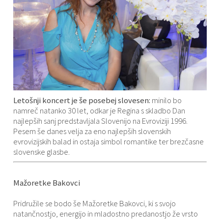
Letošnji koncert je še posebej slovesen:
minilo bo
namreč natanko 30 let, odkar je Regina s skladbo Dan
najlepših sanj predstavljala Slovenijo na Evroviziji 1996.
Pesem še danes velja za eno najlepših slovenskih
evrovizijskih balad in ostaja simbol romantike ter brezčasne
slovenske glasbe.
Mažoretke Bakovci
Pridružile se bodo še Mažoretke Bakovci, ki s svojo
natančnostjo, energijo in mladostno predanostjo že vrsto