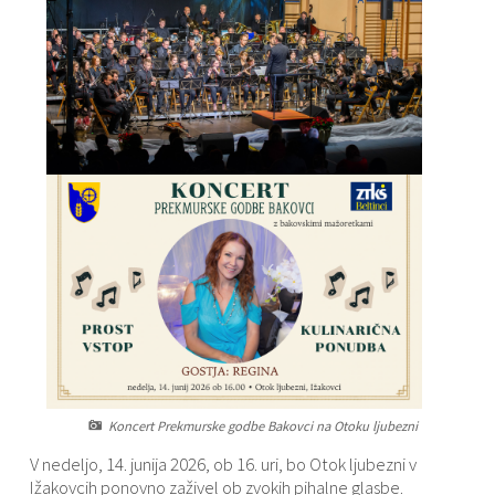
Varstvo osebnih podatkov
Občinski časopis "Mali Rijtar"
Druge koristne povezave
Informacije javnega značaja
Občinski predpisi
Galerija slik
Prostorski akti
Projekti občine
Koncert Prekmurske godbe Bakovci na Otoku ljubezni
V nedeljo, 14. junija 2026, ob 16. uri, bo Otok ljubezni v
Ižakovcih ponovno zaživel ob zvokih pihalne glasbe.