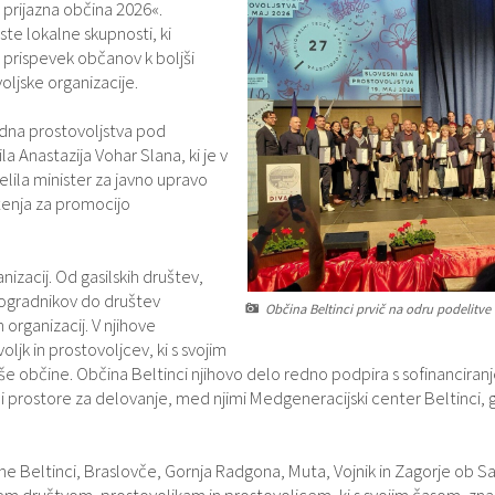
 prijazna občina 2026«.
ste lokalne skupnosti, ki
prispevek občanov k boljši
oljske organizacije.
edna prostovoljstva pod
a Anastazija Vohar Slana, ki je v
lila minister za javno upravo
uženja za promocijo
nizacij. Od gasilskih društev,
inogradnikov do društev
Občina Beltinci prvič na odru podelitve 
organizacij. V njihove
ljk in prostovoljcev, ki s svojim
še občine. Občina Beltinci njihovo delo redno podpira s sofinancira
 prostore za delovanje, med njimi Medgeneracijski center Beltinci, 
ne Beltinci, Braslovče, Gornja Radgona, Muta, Vojnik in Zagorje ob Sa