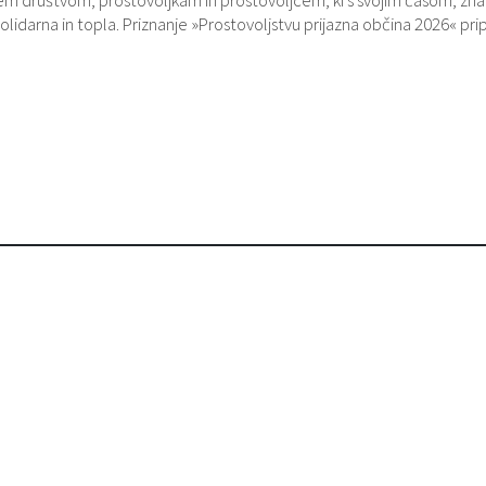
 vsem društvom, prostovoljkam in prostovoljcem, ki s svojim časom, zn
darna in topla. Priznanje »Prostovoljstvu prijazna občina 2026« pri