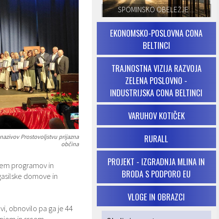
SPOMINSKO OBELEŽJE ...
EKONOMSKO-POSLOVNA CONA
BELTINCI
TRAJNOSTNA VIZIJA RAZVOJA
ZELENA POSLOVNO -
INDUSTRIJSKA CONA BELTINCI
VARUHOV KOTIČEK
RURALL
nazivov Prostovoljstvu prijazna
občina
PROJEKT - IZGRADNJA MLINA IN
njem programov in
BRODA S PODPORO EU
gasilske domove in
VLOGE IN OBRAZCI
vi, obnovilo pa ga je 44