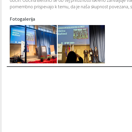
občin. Občina Beltinci se ob tej priložnosti iskreno zahvaljuje
pomembno prispevajo k temu, da je naša skupnost povezana, soli
Fotogalerija