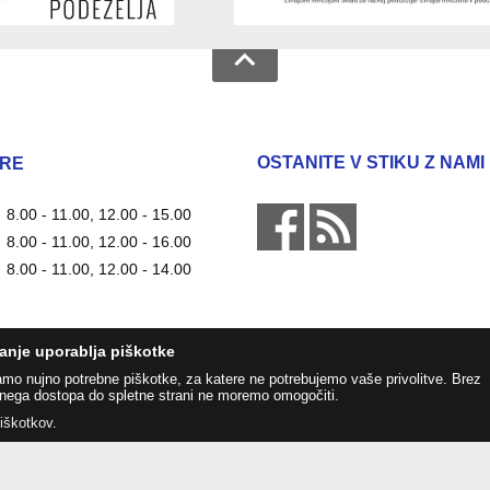
OSTANITE V STIKU Z NAMI
RE
8.00 - 11.00, 12.00 - 15.00
8.00 - 11.00, 12.00 - 16.00
8.00 - 11.00, 12.00 - 14.00
anje uporablja piškotke
amo nujno potrebne piškotke, za katere ne potrebujemo vaše privolitve. Brez
nega dostopa do spletne strani ne moremo omogočiti.
piškotkov
.
Zasnova, izvedba in vzdrževanje: Sigmateh d.o.o.