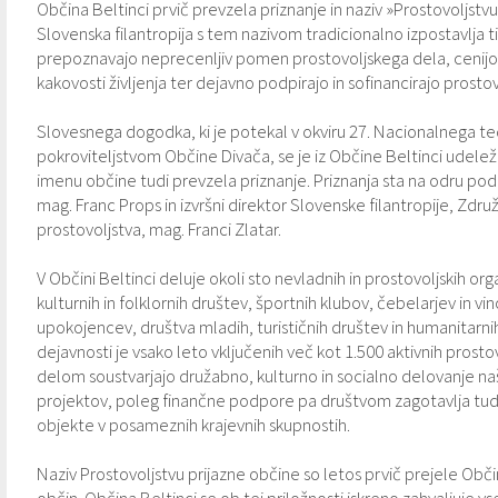
Občina Beltinci prvič prevzela priznanje in naziv »Prostovoljstvu
Slovenska filantropija s tem nazivom tradicionalno izpostavlja ti
Varstvo osebnih podatkov
Občinski časopis "Mali Rijtar"
Druge koristne povezave
prepoznavajo neprecenljiv pomen prostovoljskega dela, cenijo 
kakovosti življenja ter dejavno podpirajo in sofinancirajo prostov
Informacije javnega značaja
Občinski predpisi
Slovesnega dogodka, ki je potekal v okviru 27. Nacionalnega t
Galerija slik
pokroviteljstvom Občine Divača, se je iz Občine Beltinci udeležil
imenu občine tudi prevzela priznanje. Priznanja sta na odru pode
Prostorski akti
mag. Franc Props in izvršni direktor Slovenske filantropije, Zdr
prostovoljstva, mag. Franci Zlatar.
Projekti občine
V Občini Beltinci deluje okoli sto nevladnih in prostovoljskih orga
kulturnih in folklornih društev, športnih klubov, čebelarjev in v
upokojencev, društva mladih, turističnih društev in humanitarnih 
dejavnosti je vsako leto vključenih več kot 1.500 aktivnih prostovo
delom soustvarjajo družabno, kulturno in socialno delovanje na
projektov, poleg finančne podpore pa društvom zagotavlja tudi
objekte v posameznih krajevnih skupnostih.
Naziv Prostovoljstvu prijazne občine so letos prvič prejele Obči