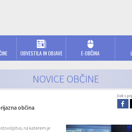
ČINE
OBVESTILA IN OBJAVE
E-OBČINA
NOVICE OBČINE
Deli s prij
prijazna občina
stovoljstva, na katerem je