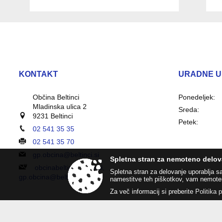
KONTAKT
URADNE U
Občina Beltinci
Ponedeljek:
Mladinska ulica 2
Sreda:
9231 Beltinci
Petek:
02 541 35 35
02 541 35 70
gp.obcina@beltinci.si
Spletna stran za nemoteno delov
obcinabeltinci@vep.si,
Spletna stran za delovanje uporablja s
gp.obcina@beltinci.si
namestitve teh piškotkov, vam nemote
Za več informacij si preberite
Politika 