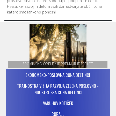
prostovoljstvo še naprej spodbujali, podpirali in cenili.
Hvala, ker s svojim delom vsak dan ustvarjate občino, na
katero smo lahko vsi ponosni.
SPOMINSKO OBELEŽJE PREKMURJE 100 LET
EKONOMSKO-POSLOVNA CONA BELTINCI
TRAJNOSTNA VIZIJA RAZVOJA ZELENA POSLOVNO -
INDUSTRIJSKA CONA BELTINCI
VARUHOV KOTIČEK
RURALL