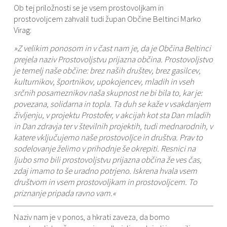
Ob tej priložnosti se je vsem prostovoljkam in
prostovoljcem zahvalil tudi župan Občine Beltinci Marko
Virag:
»Z velikim ponosom in v čast nam je, da je Občina Beltinci
prejela naziv Prostovoljstvu prijazna občina. Prostovoljstvo
je temelj naše občine: brez naših društev, brez gasilcev,
kulturnikov, športnikov, upokojencev, mladih in vseh
srčnih posameznikov naša skupnost ne bi bila to, kar je:
povezana, solidarna in topla. Ta duh se kaže v vsakdanjem
življenju, v projektu Prostofer, v akcijah kot sta Dan mladih
in Dan zdravja ter v številnih projektih, tudi mednarodnih
, v
katere vključujemo naše prostovoljce in društva. Prav to
sodelovanje želimo v prihodnje še okrepiti. Resnici na
ljubo smo bili prostovoljstvu prijazna občina že ves čas,
zdaj imamo to še uradno potrjeno. Iskrena hvala vsem
društvom in vsem prostovoljkam in prostovoljcem. To
priznanje pripada ravno vam.«
Naziv nam je v ponos, a hkrati zaveza, da bomo