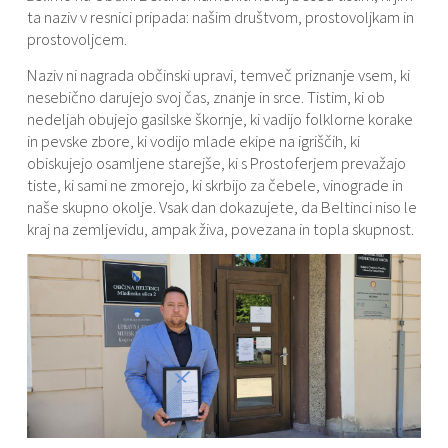
ta naziv v resnici pripada: našim društvom, prostovoljkam in
prostovoljcem.
Naziv ni nagrada občinski upravi, temveč priznanje vsem, ki
nesebično darujejo svoj čas, znanje in srce. Tistim, ki ob
nedeljah obujejo gasilske škornje, ki vadijo folklorne korake
in pevske zbore, ki vodijo mlade ekipe na igriščih, ki
obiskujejo osamljene starejše, ki s Prostoferjem prevažajo
tiste, ki sami ne zmorejo, ki skrbijo za čebele, vinograde in
naše skupno okolje. Vsak dan dokazujete, da Beltinci niso le
kraj na zemljevidu, ampak živa, povezana in topla skupnost.