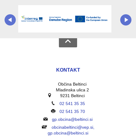
KONTAKT
Občina Beltinci
Mladinska ulica 2
9231 Beltinci
02 541 35 35
02 541 35 70
gp.obcina@beltinci.si
obcinabeltinci@vep.si,
gp.obcina@beltinci.si