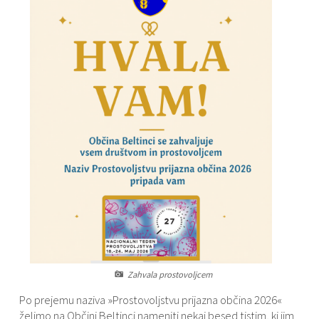
Varstvo osebnih podatkov
Občinski časopis "Mali Rijtar"
Druge koristne povezave
Informacije javnega značaja
Občinski predpisi
Galerija slik
Prostorski akti
Projekti občine
Zahvala prostovoljcem
Po prejemu naziva »Prostovoljstvu prijazna občina 2026«
želimo na Občini Beltinci nameniti nekaj besed tistim, ki jim