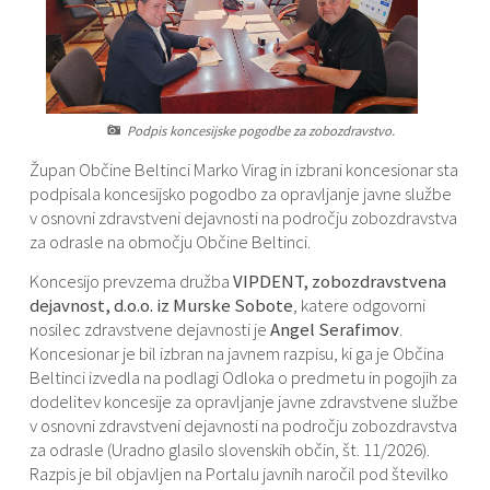
Varstvo osebnih podatkov
Občinski časopis "Mali Rijtar"
Druge koristne povezave
Informacije javnega značaja
Občinski predpisi
Podpis koncesijske pogodbe za zobozdravstvo.
Galerija slik
Župan Občine Beltinci Marko Virag in izbrani koncesionar sta
podpisala koncesijsko pogodbo za opravljanje javne službe
Prostorski akti
v osnovni zdravstveni dejavnosti na področju zobozdravstva
za odrasle na območju Občine Beltinci.
Projekti občine
Koncesijo prevzema družba
VIPDENT, zobozdravstvena
dejavnost, d.o.o. iz Murske Sobote
, katere odgovorni
nosilec zdravstvene dejavnosti je
Angel Serafimov
.
Koncesionar je bil izbran na javnem razpisu, ki ga je Občina
Beltinci izvedla na podlagi Odloka o predmetu in pogojih za
dodelitev koncesije za opravljanje javne zdravstvene službe
v osnovni zdravstveni dejavnosti na področju zobozdravstva
za odrasle (Uradno glasilo slovenskih občin, št. 11/2026).
Razpis je bil objavljen na Portalu javnih naročil pod številko