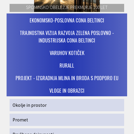
SPOMINSKO OBELEŽJE PREKMURJE 100 LET
EKONOMSKO-POSLOVNA CONA BELTINCI
TRAJNOSTNA VIZIJA RAZVOJA ZELENA POSLOVNO -
INDUSTRIJSKA CONA BELTINCI
VARUHOV KOTIČEK
RURALL
PROJEKT - IZGRADNJA MLINA IN BRODA S PODPORO EU
VLOGE IN OBRAZCI
Okolje in prostor
Promet