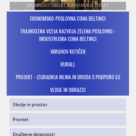
SPOMINSKO OBELEŽJE PREKMURJE 100 LET
EKONOMSKO-POSLOVNA CONA BELTINCI
TRAJNOSTNA VIZIJA RAZVOJA ZELENA POSLOVNO -
INDUSTRIJSKA CONA BELTINCI
VARUHOV KOTIČEK
RURALL
PROJEKT - IZGRADNJA MLINA IN BRODA S PODPORO EU
VLOGE IN OBRAZCI
Okolje in prostor
Promet
Družbene dejavnosti