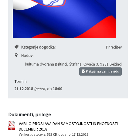
Varstvo osebnih podatkov
Občinski časopis "Mali Rijtar"
Druge koristne povezave
Informacije javnega značaja
Občinski predpisi
Galerija slik
Kategorije dogodka:
Prireditev
Prostorski akti
Naslov:
kulturna dvorana Beltinci, Štefana Kovača 3
,
9231 Beltinci
Projekti občine
Prikaži na zemljevidu
Termini
21.12.2018
(petek)
ob
18:00
Dokumenti, priloge
VABILO PROSLAVA DAN SAMOSTOJNOSTI IN ENOTNOSTI
DECEMBER 2018
Velikost datoteke: 552 KB
, dodano: 17.12.2018