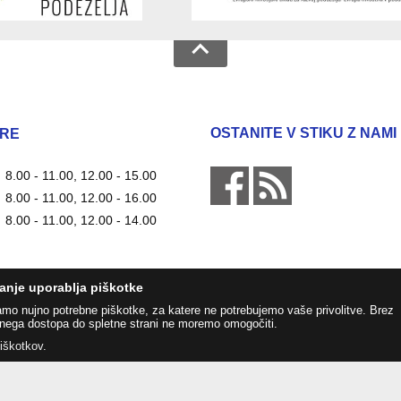
OSTANITE V STIKU Z NAMI
RE
8.00 - 11.00, 12.00 - 15.00
8.00 - 11.00, 12.00 - 16.00
8.00 - 11.00, 12.00 - 14.00
anje uporablja piškotke
amo nujno potrebne piškotke, za katere ne potrebujemo vaše privolitve. Brez
nega dostopa do spletne strani ne moremo omogočiti.
piškotkov
.
Zasnova, izvedba in vzdrževanje: Sigmateh d.o.o.