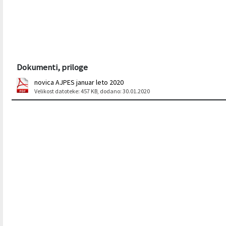
Varstvo osebnih podatkov
Občinski časopis "Mali Rijtar"
Druge koristne povezave
Informacije javnega značaja
Občinski predpisi
Galerija slik
Dokumenti, priloge
novica AJPES januar leto 2020
Prostorski akti
Velikost datoteke: 457 KB
, dodano: 30.01.2020
Projekti občine