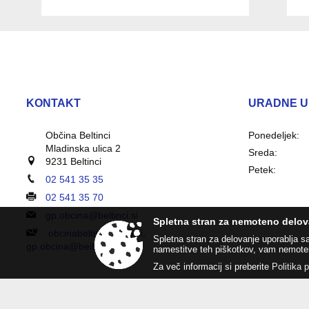
KONTAKT
URADNE U
Občina Beltinci
Ponedeljek:
Mladinska ulica 2
Sreda:
9231 Beltinci
Petek:
02 541 35 35
02 541 35 70
gp.obcina@beltinci.si
Spletna stran za nemoteno delov
obcinabeltinci@vep.si,
Spletna stran za delovanje uporablja s
gp.obcina@beltinci.si
namestitve teh piškotkov, vam nemote
Za več informacij si preberite
Politika 