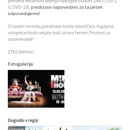
preneha nevarnost širjenja nalezljive bolezni SARS-CoV-2
(COVID-19),
predstavo napovedano za ta petek
odpovedujemo!
O novem terminu predstave boste obveščeni. Kupljene
vstopnice bodo veljale tudi za novi termin. Prosimo za
razumevanje!
ZTKS Beltinci
Fotogalerija
Dogodki v regiji
Ljutomer