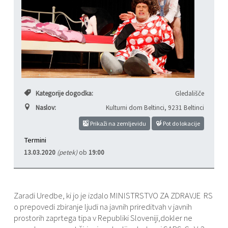
Varstvo osebnih podatkov
Občinski časopis "Mali Rijtar"
Druge koristne povezave
Informacije javnega značaja
Občinski predpisi
Galerija slik
Prostorski akti
Kategorije dogodka:
Gledališče
Naslov:
Kulturni dom Beltinci
,
9231 Beltinci
Projekti občine
Prikaži na zemljevidu
Pot do lokacije
Termini
13.03.2020
(petek)
ob
19:00
Zaradi Uredbe, ki jo je izdalo MINISTRSTVO ZA ZDRAVJE RS
o prepovedi zbiranje ljudi na javnih prireditvah v javnih
prostorih zaprtega tipa v Republiki Sloveniji,dokler ne