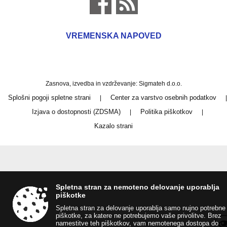
VREMENSKA NAPOVED
Zasnova, izvedba in vzdrževanje: Sigmateh d.o.o.
Splošni pogoji spletne strani
Center za varstvo osebnih podatkov
|
|
Izjava o dostopnosti (ZDSMA)
Politika piškotkov
|
|
Kazalo strani
Spletna stran za nemoteno delovanje uporablja
piškotke
Spletna stran za delovanje uporablja samo nujno potrebne
piškotke, za katere ne potrebujemo vaše privolitve. Brez
namestitve teh piškotkov, vam nemotenega dostopa do