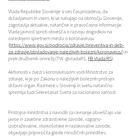
Vlada Republike Slovenije si ves čas prizadeva, da
državljanom in vsem, ki se nahajajo na območju Slovenije,
zagotavlja aktualne, natančne in pravočasne informacije.
Vlada javnost sproti obvešča o razvoju dogodkov na
osrednjem spletnem mestu o koronavirusu
(
https://www.gov.si/podrocja/zdravje/preventiva-in-skrb-
za-zdravje/obvladovanje-nalezljivih-bolezni/koronavirus/
) in
prek družbenih omrežij (TW: @vladaRS,
FB Vlada RS
).
Aktivnosti v zvezi s koronavirusom vodi Ministrstvo za
zdravje, ki je po Zakonu o nalezljivih boleznih pristojni
državni organ. Razmere v Sloveniji in svetu natančno
spremlja tudi Sekretariat Sveta za nacionalno varnost.
Pristojna ministrstva z navodili za ravnanje obveščajo vse
javne in zasebne zdravstvene zavode, vzgojno-
izobraževalne, visokošolske in raziskovalne zavode,
objavljajo priporočila glede množičnih prireditev,