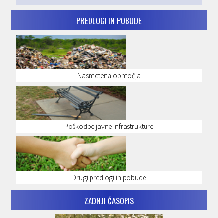
PREDLOGI IN POBUDE
Nasmetena območja
Poškodbe javne infrastrukture
Drugi predlogi in pobude
ZADNJI ČASOPIS