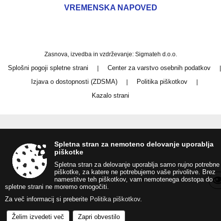
VREMENSKA NAPOVED
Zasnova, izvedba in vzdrževanje: Sigmateh d.o.o.
Splošni pogoji spletne strani
Center za varstvo osebnih podatkov
|
|
Izjava o dostopnosti (ZDSMA)
Politika piškotkov
|
|
Kazalo strani
Spletna stran za nemoteno delovanje uporablja
piškotke
Spletna stran za delovanje uporablja samo nujno potrebne
piškotke, za katere ne potrebujemo vaše privolitve. Brez
namestitve teh piškotkov, vam nemotenega dostopa do
spletne strani ne moremo omogočiti.
Za več informacij si preberite
Politika piškotkov
.
Želim izvedeti več
Zapri obvestilo