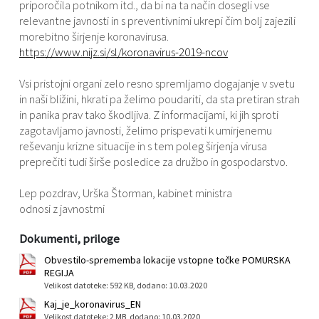
priporočila potnikom itd., da bi na ta način dosegli vse
relevantne javnosti in s preventivnimi ukrepi čim bolj zajezili
morebitno širjenje koronavirusa.
https://www.nijz.si/sl/koronavirus-2019-ncov
Vsi pristojni organi zelo resno spremljamo dogajanje v svetu
in naši bližini, hkrati pa želimo poudariti, da sta pretiran strah
in panika prav tako škodljiva. Z informacijami, ki jih sproti
zagotavljamo javnosti, želimo prispevati k umirjenemu
reševanju krizne situacije in s tem poleg širjenja virusa
preprečiti tudi širše posledice za družbo in gospodarstvo.
Lep pozdrav, Urška Štorman, kabinet ministra
odnosi z javnostmi
Dokumenti, priloge
Obvestilo-sprememba lokacije vstopne točke POMURSKA
REGIJA
Velikost datoteke: 592 KB
, dodano: 10.03.2020
Kaj_je_koronavirus_EN
Velikost datoteke: 2 MB
, dodano: 10.03.2020