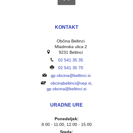
KONTAKT
Občina Beltinci
Mladinska ulica 2
9231 Beltinci
02 541 35 35
02 541 35 70
gp.obcina@beltinci.si
obcinabeltinci@vep.si,
gp.obcina@beltinci.si
URADNE URE
Ponedeljek:
8.00 - 11.00, 12.00 - 15.00
Sreda: