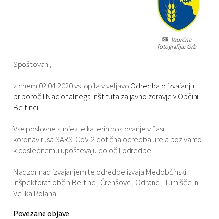
Varstvo osebnih podatkov
Občinski časopis "Mali Rijtar"
Druge koristne povezave
Informacije javnega značaja
Občinski predpisi
Vzorčna
fotografija: Grb
Spoštovani,
Galerija slik
z dnem 02.04.2020 vstopila v veljavo
Odredba o izvajanju
Prostorski akti
priporočil Nacionalnega inštituta za javno zdravje v Občini
Beltinci
.
Projekti občine
Vse poslovne subjekte katerih poslovanje v času
koronavirusa SARS-CoV-2 dotična odredba ureja pozivamo
k doslednemu upoštevaju določil odredbe.
Nadzor nad izvajanjem te odredbe izvaja Medobčinski
inšpektorat občin Beltinci, Črenšovci, Odranci, Turnišče in
Velika Polana.
Povezane objave