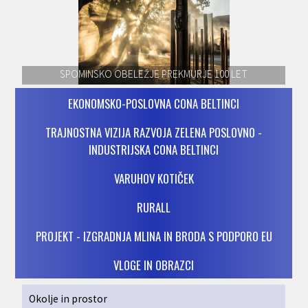
SPOMINSKO OBELEŽJE PREKMURJE 100 LET
EKONOMSKO-POSLOVNA CONA BELTINCI
TRAJNOSTNA VIZIJA RAZVOJA ZELENA POSLOVNO -
INDUSTRIJSKA CONA BELTINCI
VARUHOV KOTIČEK
RURALL
PROJEKT - IZGRADNJA MLINA IN BRODA S PODPORO EU
VLOGE IN OBRAZCI
Okolje in prostor