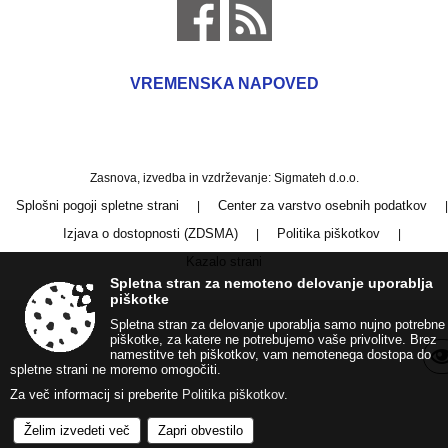
VREMENSKA NAPOVED
Zasnova, izvedba in vzdrževanje: Sigmateh d.o.o.
Splošni pogoji spletne strani
Center za varstvo osebnih podatkov
|
|
Izjava o dostopnosti (ZDSMA)
Politika piškotkov
|
|
Kazalo strani
Spletna stran za nemoteno delovanje uporablja
piškotke
Spletna stran za delovanje uporablja samo nujno potrebne
piškotke, za katere ne potrebujemo vaše privolitve. Brez
namestitve teh piškotkov, vam nemotenega dostopa do
spletne strani ne moremo omogočiti.
Za več informacij si preberite
Politika piškotkov
.
Želim izvedeti več
Zapri obvestilo