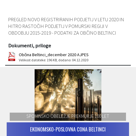
Varstvo osebnih podatkov
Občinski časopis "Mali Rijtar"
Druge koristne povezave
PREGLED NOVO REGISTRIRANIH PODJETIJ V LETU 2020 IN
Informacije javnega značaja
Občinski predpisi
HITRO RASTOČIH PODJETIJ V POMURSKI REGIJI V
OBDOBJU 2015-2019 - PODATKI ZA OBČINO BELTINCI
Galerija slik
Dokumenti, priloge
Prostorski akti
Občina Beltinci_december 2020 AJPES
Velikost datoteke: 196 KB
, dodano: 04.12.2020
Projekti občine
SPOMINSKO OBELEŽJE PREKMURJE 100 LET
EKONOMSKO-POSLOVNA CONA BELTINCI