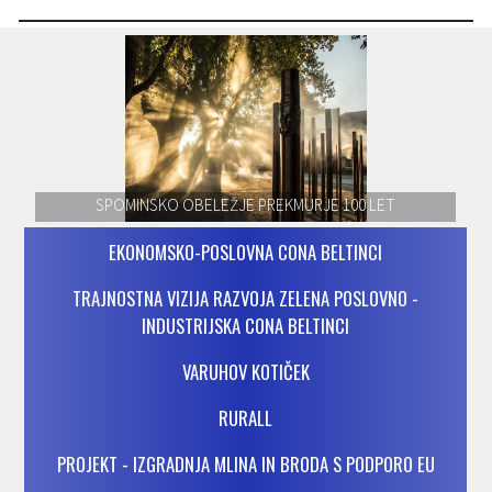
SPOMINSKO OBELEŽJE PREKMURJE 100 LET
EKONOMSKO-POSLOVNA CONA BELTINCI
TRAJNOSTNA VIZIJA RAZVOJA ZELENA POSLOVNO -
INDUSTRIJSKA CONA BELTINCI
VARUHOV KOTIČEK
RURALL
PROJEKT - IZGRADNJA MLINA IN BRODA S PODPORO EU