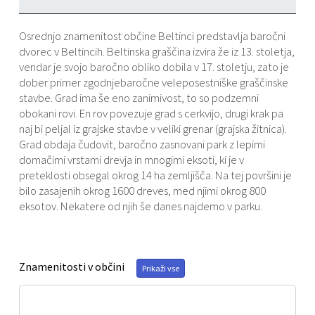
Varstvo osebnih podatkov
Občinski časopis "Mali Rijtar"
Druge koristne povezave
Osrednjo znamenitost občine Beltinci predstavlja baročni
dvorec v Beltincih. Beltinska graščina izvira že iz 13. stoletja,
Informacije javnega značaja
Občinski predpisi
vendar je svojo baročno obliko dobila v 17. stoletju, zato je
dober primer zgodnjebaročne veleposestniške graščinske
Galerija slik
stavbe. Grad ima še eno zanimivost, to so podzemni
obokani rovi. En rov povezuje grad s cerkvijo, drugi krak pa
Prostorski akti
naj bi peljal iz grajske stavbe v veliki grenar (grajska žitnica).
Grad obdaja čudovit, baročno zasnovani park z lepimi
domačimi vrstami drevja in mnogimi eksoti, ki je v
Projekti občine
preteklosti obsegal okrog 14 ha zemljišča. Na tej površini je
bilo zasajenih okrog 1600 dreves, med njimi okrog 800
eksotov. Nekatere od njih še danes najdemo v parku.
Znamenitosti v občini
Prikaži vse