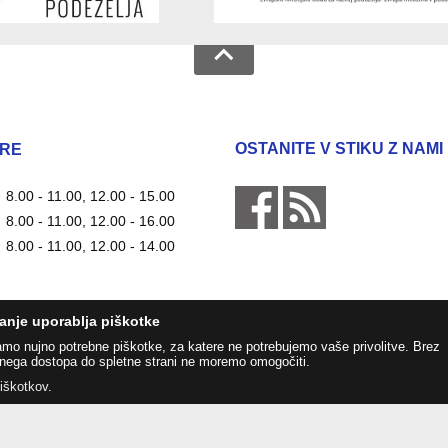
OSTANITE V STIKU Z NAMI
RE
8.00 - 11.00, 12.00 - 15.00
8.00 - 11.00, 12.00 - 16.00
8.00 - 11.00, 12.00 - 14.00
anje uporablja piškotke
amo nujno potrebne piškotke, za katere ne potrebujemo vaše privolitve. Brez
nega dostopa do spletne strani ne moremo omogočiti.
piškotkov
.
Zasnova, izvedba in vzdrževanje: Sigmateh d.o.o.