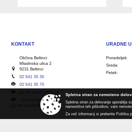
KONTAKT
URADNE U
Občina Beltinci
Ponedeljek:
Mladinska ulica 2
Sreda:
9231 Beltinci
Petek:
02 541 35 35
02 541 35 70
gp.obcina@beltinci.si
Spletna stran za nemoteno delov
obcinabeltinci@vep.si,
Spletna stran za delovanje uporablja s
gp.obcina@beltinci.si
namestitve teh piškotkov, vam nemote
Za več informacij si preberite
Politika 