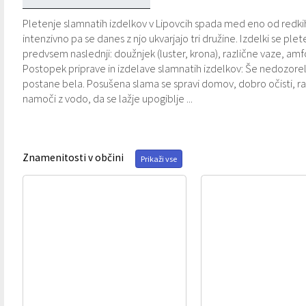
Varstvo osebnih podatkov
Občinski časopis "Mali Rijtar"
Druge koristne povezave
Pletenje slamnatih izdelkov v Lipovcih spada med eno od redkih,
intenzivno pa se danes z njo ukvarjajo tri družine. Izdelki se ple
predvsem naslednji: doužnjek (luster, krona), različne vaze, amfore
Informacije javnega značaja
Občinski predpisi
Postopek priprave in izdelave slamnatih izdelkov: Še nedozorelo
postane bela. Posušena slama se spravi domov, dobro očisti, ra
Galerija slik
namoči z vodo, da se lažje upogiblje ...
Prostorski akti
Projekti občine
Znamenitosti v občini
Prikaži vse