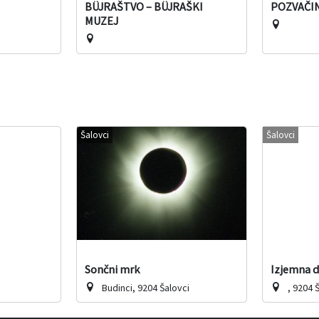
BÜJRAŠTVO – BÜJRAŠKI
POZVAČI
MUZEJ
Šalovci
Šalovci
Sončni mrk
Izjemna 
Budinci, 9204 Šalovci
, 9204 