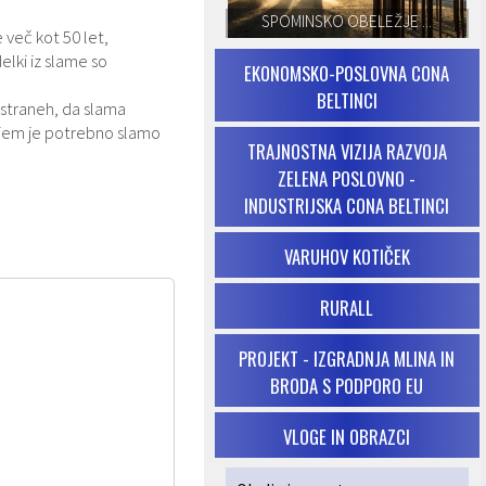
SPOMINSKO OBELEŽJE ...
 več kot 50 let,
elki iz slame so
EKONOMSKO-POSLOVNA CONA
BELTINCI
 straneh, da slama
enjem je potrebno slamo
TRAJNOSTNA VIZIJA RAZVOJA
ZELENA POSLOVNO -
INDUSTRIJSKA CONA BELTINCI
VARUHOV KOTIČEK
RURALL
PROJEKT - IZGRADNJA MLINA IN
BRODA S PODPORO EU
VLOGE IN OBRAZCI