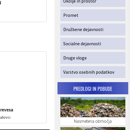
Okolje in prostor
N
Promet
Družbene dejavnosti
Socialne dejavnosti
Druge vloge
Varstvo osebnih podatkov
PREDLOGI IN POBUDE
drevesa
Šalovci
Nasmetena območja