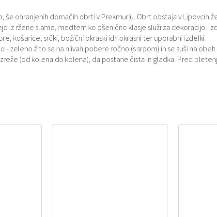
 še ohranjenih domačih obrti v Prekmurju. Obrt obstaja v Lipovcih že
tejo iz ržene slame, medtem ko pšenično klasje služi za dekoracijo. Izd
, košarice, srčki, božični okraski idr. okrasni ter uporabni izdelki.
 - zeleno žito se na njivah pobere ročno (s srpom) in se suši na obeh
zreže (od kolena do kolena), da postane čista in gladka. Pred plet