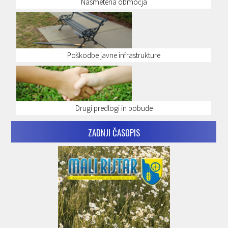
Nasmetena območja
Poškodbe javne infrastrukture
Drugi predlogi in pobude
ZADNJI ČASOPIS