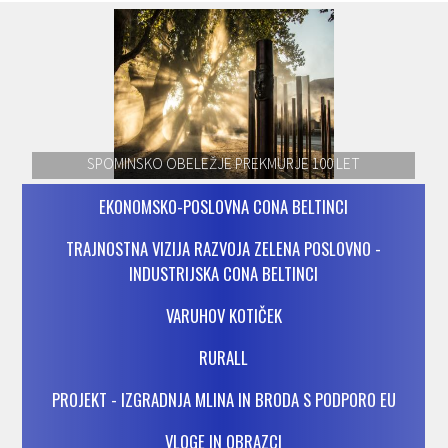
SPOMINSKO OBELEŽJE PREKMURJE 100 LET
EKONOMSKO-POSLOVNA CONA BELTINCI
TRAJNOSTNA VIZIJA RAZVOJA ZELENA POSLOVNO -
INDUSTRIJSKA CONA BELTINCI
VARUHOV KOTIČEK
RURALL
PROJEKT - IZGRADNJA MLINA IN BRODA S PODPORO EU
VLOGE IN OBRAZCI