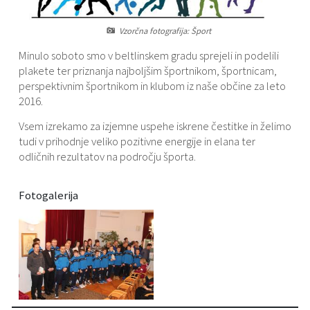
Varstvo osebnih podatkov
Občinski časopis "Mali Rijtar"
Druge koristne povezave
Vzorčna fotografija: Šport
Minulo soboto smo v beltlinskem gradu sprejeli in podelili
Informacije javnega značaja
Občinski predpisi
plakete ter priznanja najboljšim športnikom, športnicam,
perspektivnim športnikom in klubom iz naše občine za leto
Galerija slik
2016.
Prostorski akti
Vsem izrekamo za izjemne uspehe iskrene čestitke in želimo
tudi v prihodnje veliko pozitivne energije in elana ter
odličnih rezultatov na področju športa.
Projekti občine
Fotogalerija