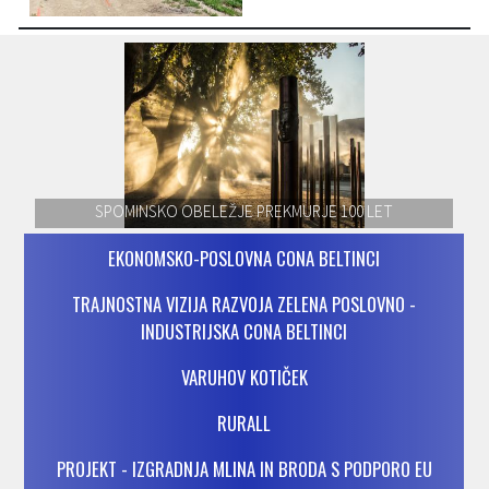
SPOMINSKO OBELEŽJE PREKMURJE 100 LET
EKONOMSKO-POSLOVNA CONA BELTINCI
TRAJNOSTNA VIZIJA RAZVOJA ZELENA POSLOVNO -
INDUSTRIJSKA CONA BELTINCI
VARUHOV KOTIČEK
RURALL
PROJEKT - IZGRADNJA MLINA IN BRODA S PODPORO EU