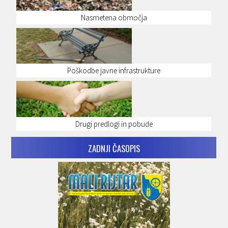
Nasmetena območja
Poškodbe javne infrastrukture
Drugi predlogi in pobude
ZADNJI ČASOPIS