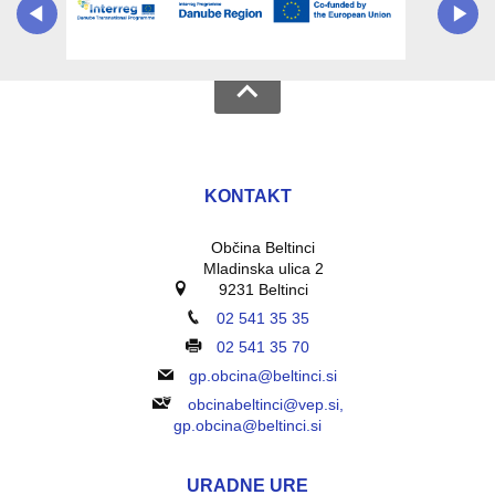
KONTAKT
Občina Beltinci
Mladinska ulica 2
9231 Beltinci
02 541 35 35
02 541 35 70
gp.obcina@beltinci.si
obcinabeltinci@vep.si,
gp.obcina@beltinci.si
URADNE URE