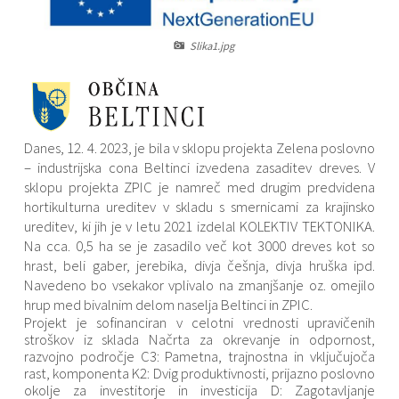
Varstvo osebnih podatkov
Občinski časopis "Mali Rijtar"
Druge koristne povezave
Slika1.jpg
Informacije javnega značaja
Občinski predpisi
Galerija slik
Danes, 12. 4. 2023, je bila v sklopu projekta Zelena poslovno
Prostorski akti
– industrijska cona Beltinci izvedena zasaditev dreves. V
sklopu projekta ZPIC je namreč med drugim predvidena
Projekti občine
hortikulturna ureditev v skladu s smernicami za krajinsko
ureditev, ki jih je v letu 2021 izdelal KOLEKTIV TEKTONIKA.
Na cca. 0,5 ha se je zasadilo več kot 3000 dreves kot so
hrast, beli gaber, jerebika, divja češnja, divja hruška ipd.
Navedeno bo vsekakor vplivalo na zmanjšanje oz. omejilo
hrup med bivalnim delom naselja Beltinci in ZPIC.
Projekt je sofinanciran v celotni vrednosti upravičenih
stroškov iz sklada Načrta za okrevanje in odpornost,
razvojno področje C3: Pametna, trajnostna in vključujoča
rast, komponenta K2: Dvig produktivnosti, prijazno poslovno
okolje za investitorje in investicija D: Zagotavljanje