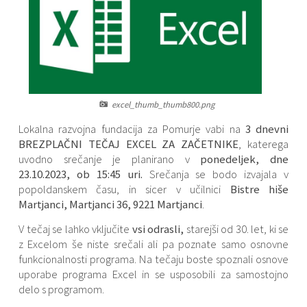
Varstvo osebnih podatkov
Občinski časopis "Mali Rijtar"
Druge koristne povezave
Informacije javnega značaja
Občinski predpisi
Galerija slik
excel_thumb_thumb800.png
Prostorski akti
Lokalna razvojna fundacija za Pomurje vabi na
3 dnevni
BREZPLAČNI TEČAJ EXCEL ZA ZAČETNIK
E
, katerega
Projekti občine
uvodno srečanje je planirano v
ponedeljek, dne
23.10.2023, ob 15:45 uri.
Srečanja se bodo izvajala v
popoldanskem času, in sicer v učilnici
Bistre hiše
Martjanci, Martjanci 36, 9221 Martjanci
.
V tečaj se lahko vključite
vsi odrasli,
starejši od 30. let, ki se
z Excelom še niste srečali ali pa poznate samo osnovne
funkcionalnosti programa. Na tečaju boste spoznali osnove
uporabe programa Excel in se usposobili za samostojno
delo s programom.