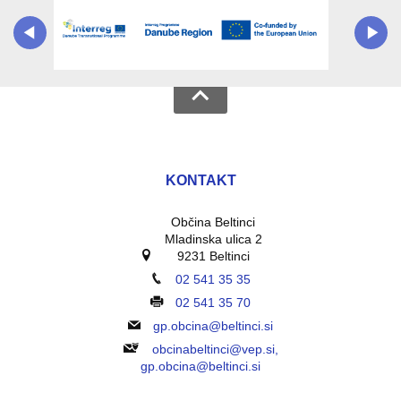
KONTAKT
Občina Beltinci
Mladinska ulica 2
9231 Beltinci
02 541 35 35
02 541 35 70
gp.obcina@beltinci.si
obcinabeltinci@vep.si,
gp.obcina@beltinci.si