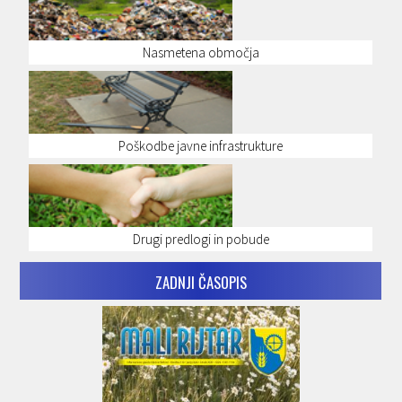
Nasmetena območja
Poškodbe javne infrastrukture
Drugi predlogi in pobude
ZADNJI ČASOPIS