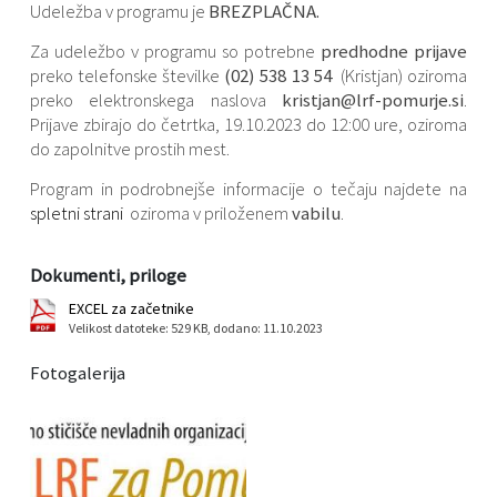
Udeležba v programu je
BREZPLAČNA.
Za udeležbo v programu so potrebne
predhodne prijave
preko telefonske številke
(02) 538 13 54
(Kristjan) oziroma
preko elektronskega naslova
kristjan@lrf-pomurje.s
i
.
Prijave zbirajo do četrtka, 19.10.2023 do 12:00 ure, oziroma
do zapolnitve prostih mest.
Program in podrobnejše informacije o tečaju najdete na
spletni strani
oziroma v priloženem
vabilu
.
Dokumenti, priloge
EXCEL za začetnike
Velikost datoteke: 529 KB
, dodano: 11.10.2023
Fotogalerija