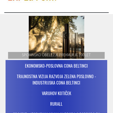
SPOMINSKO OBELEŽJE PREKMURJE 100 LET
EKONOMSKO-POSLOVNA CONA BELTINCI
TRAJNOSTNA VIZIJA RAZVOJA ZELENA POSLOVNO -
INDUSTRIJSKA CONA BELTINCI
VARUHOV KOTIČEK
RURALL