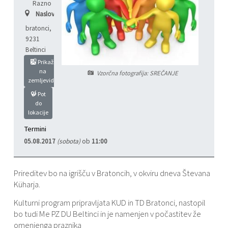
Razno
Naslov:
Varstvo osebnih podatkov
Občinski časopis "Mali Rijtar"
Druge koristne povezave
bratonci
,
9231
Informacije javnega značaja
Občinski predpisi
Beltinci
Prikaži
Galerija slik
na
Vzorčna fotografija: SREČANJE
zemljevidu
Prostorski akti
Pot
do
lokacije
Projekti občine
Termini
05.08.2017
(sobota)
ob
11:00
Prireditev bo na igrišču v Bratoncih, v okviru dneva Števana
Küharja.
Kulturni program pripravljata KUD in TD Bratonci, nastopil
bo tudi Me PZ DU Beltinci in je namenjen v počastitev že
omenjenga praznika