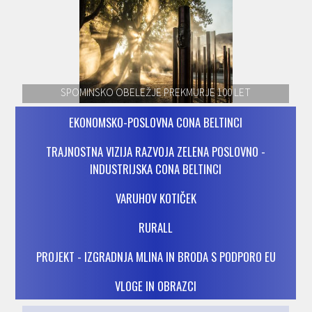
SPOMINSKO OBELEŽJE PREKMURJE 100 LET
EKONOMSKO-POSLOVNA CONA BELTINCI
TRAJNOSTNA VIZIJA RAZVOJA ZELENA POSLOVNO -
INDUSTRIJSKA CONA BELTINCI
VARUHOV KOTIČEK
RURALL
PROJEKT - IZGRADNJA MLINA IN BRODA S PODPORO EU
VLOGE IN OBRAZCI