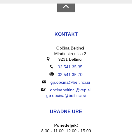
KONTAKT
Občina Beltinci
Mladinska ulica 2
9231 Beltinci
02 541 35 35
02 541 35 70
gp.obcina@beltinci.si
obcinabeltinci@vep.si,
gp.obcina@beltinci.si
URADNE URE
Ponedeljek:
8.00 - 11.00, 12.00 - 15.00