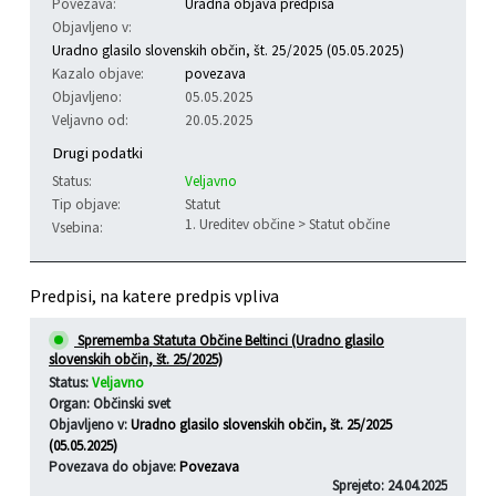
Povezava:
Uradna objava predpisa
Objavljeno v:
Varstvo osebnih podatkov
Občinski časopis "Mali Rijtar"
Druge koristne povezave
Uradno glasilo slovenskih občin, št. 25/2025 (05.05.2025)
Kazalo objave:
povezava
Informacije javnega značaja
Občinski predpisi
Objavljeno:
05.05.2025
Veljavno od:
20.05.2025
Galerija slik
Drugi podatki
Status:
Veljavno
Prostorski akti
Tip objave:
Statut
1. Ureditev občine > Statut občine
Vsebina:
Projekti občine
Predpisi, na katere predpis vpliva
Sprememba Statuta Občine Beltinci (Uradno glasilo
slovenskih občin, št. 25/2025)
Status:
Veljavno
Organ: Občinski svet
Objavljeno v:
Uradno glasilo slovenskih občin, št. 25/2025
(05.05.2025)
Povezava do objave:
Povezava
Sprejeto: 24.04.2025