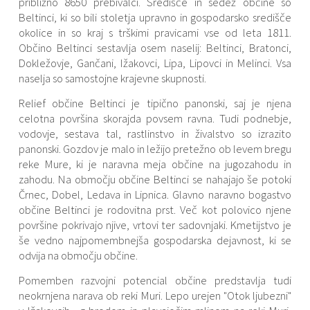
približno 8650 prebivalci. Središče in sedež občine so
Beltinci, ki so bili stoletja upravno in gospodarsko središče
Varstvo osebnih podatkov
Občinski časopis "Mali Rijtar"
Druge koristne povezave
okolice in so kraj s trškimi pravicami vse od leta 1811.
Občino Beltinci sestavlja osem naselij: Beltinci, Bratonci,
Informacije javnega značaja
Občinski predpisi
Dokležovje, Gančani, Ižakovci, Lipa, Lipovci in Melinci. Vsa
naselja so samostojne krajevne skupnosti.
Galerija slik
Relief občine Beltinci je tipično panonski, saj je njena
celotna površina skorajda povsem ravna. Tudi podnebje,
Prostorski akti
vodovje, sestava tal, rastlinstvo in živalstvo so izrazito
panonski. Gozdov je malo in ležijo pretežno ob levem bregu
Projekti občine
reke Mure, ki je naravna meja občine na jugozahodu in
zahodu. Na območju občine Beltinci se nahajajo še potoki
Črnec, Dobel, Ledava in Lipnica. Glavno naravno bogastvo
občine Beltinci je rodovitna prst. Več kot polovico njene
površine pokrivajo njive, vrtovi ter sadovnjaki. Kmetijstvo je
še vedno najpomembnejša gospodarska dejavnost, ki se
odvija na območju občine.
Pomemben razvojni potencial občine predstavlja tudi
neokrnjena narava ob reki Muri. Lepo urejen "Otok ljubezni"