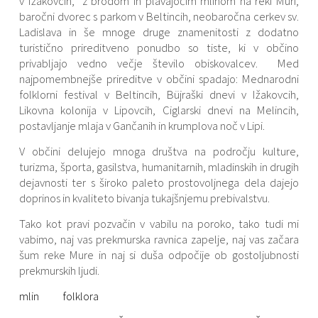
v Ižakovcih, z brodom in plavajočim mlinom na reki Muri,
baročni dvorec s parkom v Beltincih, neobaročna cerkev sv.
Ladislava in še mnoge druge znamenitosti z dodatno
turistično prireditveno ponudbo so tiste, ki v občino
privabljajo vedno večje število obiskovalcev. Med
najpomembnejše prireditve v občini spadajo: Mednarodni
folklorni festival v Beltincih, Büjraški dnevi v Ižakovcih,
Likovna kolonija v Lipovcih, Ciglarski dnevi na Melincih,
postavljanje mlaja v Gančanih in krumplova noč v Lipi.
V občini delujejo mnoga društva na področju kulture,
turizma, športa, gasilstva, humanitarnih, mladinskih in drugih
dejavnosti ter s široko paleto prostovoljnega dela dajejo
doprinos in kvaliteto bivanja tukajšnjemu prebivalstvu.
Tako kot pravi pozvačin v vabilu na poroko, tako tudi mi
vabimo, naj vas prekmurska ravnica zapelje, naj vas začara
šum reke Mure in naj si duša odpočije ob gostoljubnosti
prekmurskih ljudi.
mlin
folklora