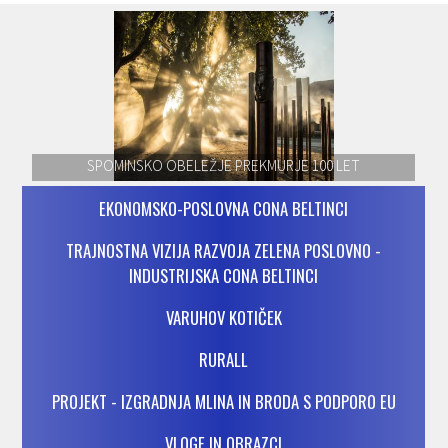
SPOMINSKO OBELEŽJE PREKMURJE 100 LET
EKONOMSKO-POSLOVNA CONA BELTINCI
TRAJNOSTNA VIZIJA RAZVOJA ZELENA POSLOVNO -
INDUSTRIJSKA CONA BELTINCI
VARUHOV KOTIČEK
RURALL
PROJEKT - IZGRADNJA MLINA IN BRODA S PODPORO EU
VLOGE IN OBRAZCI